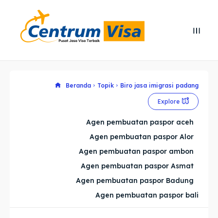
Search
Search
Cari
Cari
Explore our destinations
Explore our destinations
Beranda
Topik
Biro jasa imigrasi padang
Explore
& Make a booking today
& Make a booking today
Agen pembuatan paspor aceh
Agen pembuatan paspor Alor
Home
Home
Agen pembuatan paspor ambon
Visa
Visa
Agen pembuatan paspor Asmat
Agen pembuatan paspor Badung
Paspor
Paspor
Agen pembuatan paspor bali
Kitas
Kitas