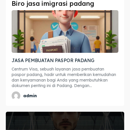
Biro jasa imigrasi padang
Imta
Imta
Legalisir
Legalisir
Apostille
Apostille
Penerjemah
Penerjemah
JASA PEMBUATAN PASPOR PADANG
Asuransi
Asuransi
Centrum Visa, sebuah layanan jasa pembuatan
Blog
Blog
paspor padang, hadir untuk memberikan kemudahan
dan kenyamanan bagi Anda yang membutuhkan
dokumen penting ini di Padang. Dengan...
admin
Cari
Cari