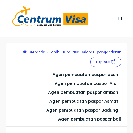
Search
Search
Cari
Cari
Explore our destinations
Explore our destinations
Beranda
Topik
Biro jasa imigrasi pangandaran
Explore
& Make a booking today
& Make a booking today
Agen pembuatan paspor aceh
Agen pembuatan paspor Alor
Home
Home
Agen pembuatan paspor ambon
Visa
Visa
Agen pembuatan paspor Asmat
Agen pembuatan paspor Badung
Paspor
Paspor
Agen pembuatan paspor bali
Kitas
Kitas