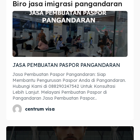
Biro jasa imigrasi pangandaran
Imta
Imta
Legalisir
Legalisir
Apostille
Apostille
Penerjemah
Penerjemah
JASA PEMBUATAN PASPOR PANGANDARAN
Asuransi
Asuransi
Jasa Pembuatan Paspor Pangandaran: Siap
Blog
Blog
Membantu Pengurusan Paspor Anda di Pangandaran.
Hubungi Kami di 088290247542 Untuk Konsultasi
Lebih Lanjut. Melayani Pembuatan Paspor di
Pangandaran Jasa Pembuatan Paspor...
Cari
Cari
centrum visa