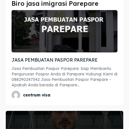
Biro jasa imigrasi Parepare
Imta
Imta
Legalisir
Legalisir
Apostille
Apostille
Penerjemah
Penerjemah
JASA PEMBUATAN PASPOR PAREPARE
Asuransi
Asuransi
Jasa Pembuatan Paspor Parepare: Siap Membantu
Blog
Blog
Pengurusan Paspor Anda di Parepare Hubungi Kami di
088290247542 Jasa Pembuatan Paspor Parepare -
Apakah Anda berada di Parepare...
centrum visa
Cari
Cari