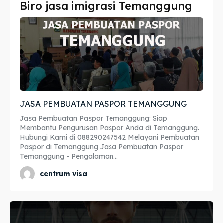
Biro jasa imigrasi Temanggung
Imta
Imta
Legalisir
Legalisir
Apostille
Apostille
Penerjemah
Penerjemah
JASA PEMBUATAN PASPOR TEMANGGUNG
Asuransi
Asuransi
Jasa Pembuatan Paspor Temanggung: Siap
Blog
Blog
Membantu Pengurusan Paspor Anda di Temanggung.
Hubungi Kami di 088290247542 Melayani Pembuatan
Paspor di Temanggung Jasa Pembuatan Paspor
Temanggung - Pengalaman...
Cari
Cari
centrum visa