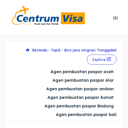
Search
Search
Cari
Cari
Explore our destinations
Explore our destinations
Beranda
Topik
Biro jasa imigrasi Trenggalek
Explore
& Make a booking today
& Make a booking today
Agen pembuatan paspor aceh
Agen pembuatan paspor Alor
Home
Home
Agen pembuatan paspor ambon
Visa
Visa
Agen pembuatan paspor Asmat
Agen pembuatan paspor Badung
Paspor
Paspor
Agen pembuatan paspor bali
Kitas
Kitas