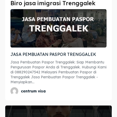
Biro jasa imigrasi Trenggalek
Imta
Imta
Legalisir
Legalisir
Apostille
Apostille
Penerjemah
Penerjemah
JASA PEMBUATAN PASPOR TRENGGALEK
Asuransi
Asuransi
Jasa Pembuatan Paspor Trenggalek: Siap Membantu
Blog
Blog
Pengurusan Paspor Anda di Trenggalek. Hubungi Kami
di 088290247542 Melayani Pembuatan Paspor di
Trenggalek Jasa Pembuatan Paspor Trenggalek -
Menyiapkan...
Cari
Cari
centrum visa