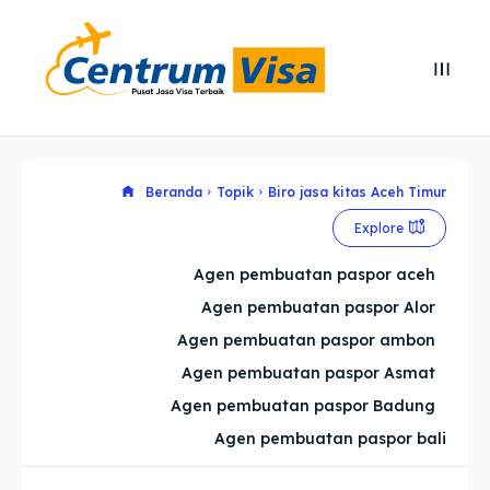
Search
Search
Cari
Cari
Explore our destinations
Explore our destinations
Beranda
Topik
Biro jasa kitas Aceh Timur
Explore
& Make a booking today
& Make a booking today
Agen pembuatan paspor aceh
Agen pembuatan paspor Alor
Home
Home
Agen pembuatan paspor ambon
Visa
Visa
Agen pembuatan paspor Asmat
Agen pembuatan paspor Badung
Paspor
Paspor
Agen pembuatan paspor bali
Kitas
Kitas