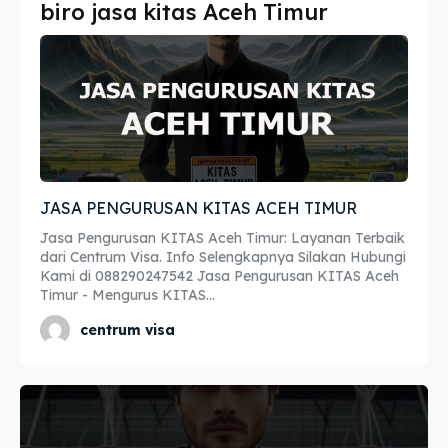
biro jasa kitas Aceh Timur
Imta
Imta
Legalisir
Legalisir
Apostille
Apostille
Penerjemah
Penerjemah
JASA PENGURUSAN KITAS ACEH TIMUR
Asuransi
Asuransi
Jasa Pengurusan KITAS Aceh Timur: Layanan Terbaik
Blog
Blog
dari Centrum Visa. Info Selengkapnya Silakan Hubungi
Kami di 088290247542 Jasa Pengurusan KITAS Aceh
Timur - Mengurus KITAS...
centrum visa
Cari
Cari