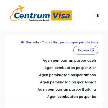
Search
Search
Cari
Cari
Explore our destinations
Explore our destinations
Beranda
Topik
Biro jasa paspor jakarta timur
Explore
& Make a booking today
& Make a booking today
Agen pembuatan paspor aceh
Agen pembuatan paspor Alor
Home
Home
Agen pembuatan paspor ambon
Visa
Visa
Agen pembuatan paspor Asmat
Agen pembuatan paspor Badung
Paspor
Paspor
Agen pembuatan paspor bali
Kitas
Kitas