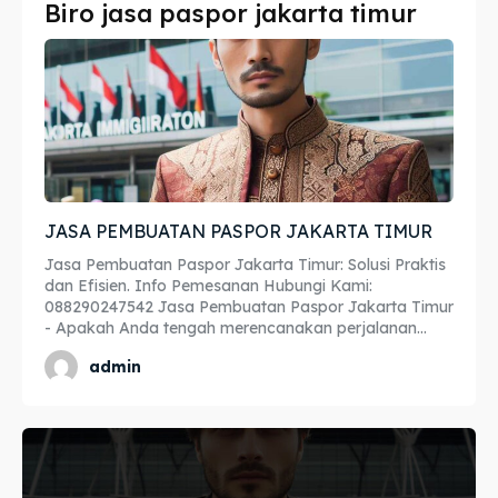
Biro jasa paspor jakarta timur
Imta
Imta
Legalisir
Legalisir
Apostille
Apostille
Penerjemah
Penerjemah
JASA PEMBUATAN PASPOR JAKARTA TIMUR
Asuransi
Asuransi
Jasa Pembuatan Paspor Jakarta Timur: Solusi Praktis
Blog
Blog
dan Efisien. Info Pemesanan Hubungi Kami:
088290247542 Jasa Pembuatan Paspor Jakarta Timur
- Apakah Anda tengah merencanakan perjalanan...
admin
Cari
Cari