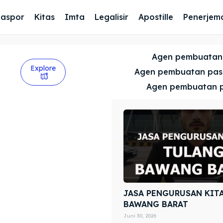
Paspor
Kitas
Imta
Legalisir
Apostille
Penerjem
Agen pembuatan
Explore
Agen pembuatan pa
Agen pembuatan 
JASA PENGURUSAN KIT
BAWANG BARAT
Juni 30, 2026