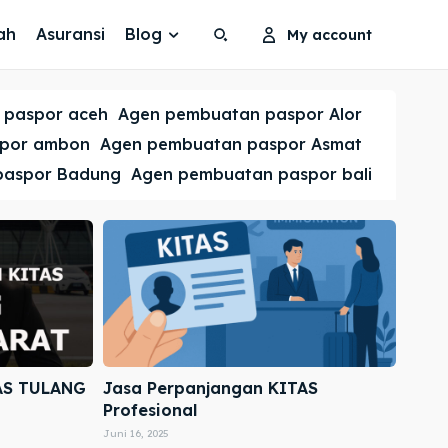
ah
Asuransi
Blog
My account
Search
Search
 paspor aceh
Agen pembuatan paspor Alor
Cari
Cari
spor ambon
Agen pembuatan paspor Asmat
paspor Badung
Agen pembuatan paspor bali
AS TULANG
Jasa Perpanjangan KITAS
Profesional
Juni 16, 2025