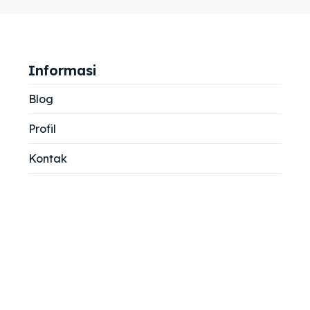
jemah
jemah
si
si
Informasi
Blog
Profil
Kontak