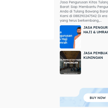
Jasa Pengurusan Kitas Tula
ore our destinations
ore our destinations
Barat: Siap Membantu Pengur
Anda di Tulang Bawang Barat
a booking today
a booking today
Kami di 088290247542 Di era 
yang terus berkembang,...
JASA PENGUR
HAJI & UMRA
JASA PEMBUA
r
r
KUNINGAN
ir
ir
lle
lle