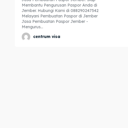
Membantu Pengurusan Paspor Anda di
Expl
Expl
Jember. Hubungi Kami di 088290247542
Melayani Pembuatan Paspor di Jember
& Make 
& Make 
Jasa Pembuatan Paspor Jember -
Mengurus...
centrum visa
Home
Home
Visa
Visa
Paspo
Paspo
Kitas
Kitas
Imta
Imta
Legalis
Legalis
Aposti
Aposti