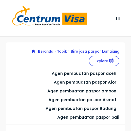
Search
Search
Cari
Cari
Explore our destinations
Explore our destinations
Beranda
Topik
Biro jasa paspor Lumajang
Explore
& Make a booking today
& Make a booking today
Agen pembuatan paspor aceh
Agen pembuatan paspor Alor
Home
Home
Agen pembuatan paspor ambon
Visa
Visa
Agen pembuatan paspor Asmat
Agen pembuatan paspor Badung
Paspor
Paspor
Agen pembuatan paspor bali
Kitas
Kitas