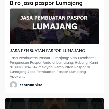
Biro jasa paspor Lumajang
Imta
Imta
Legalisir
Legalisir
Apostille
Apostille
Penerjemah
Penerjemah
JASA PEMBUATAN PASPOR LUMAJANG
Asuransi
Asuransi
Jasa Pembuatan Paspor Lumajang: Siap Membantu
Blog
Blog
Pengurusan Paspor Anda di Lumajang. Hubungi Kami
di 088290247542 Melayani Pembuatan Paspor di
Lumajang Jasa Pembuatan Paspor Lumajang -
Apakah...
Cari
Cari
centrum visa