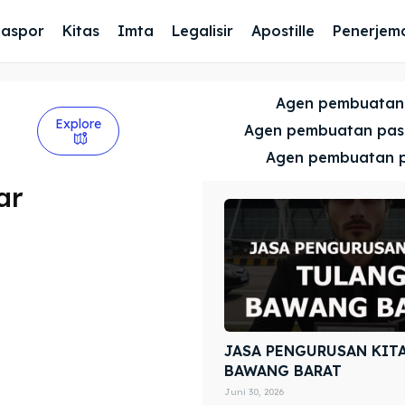
Paspor
Kitas
Imta
Legalisir
Apostille
Penerjem
Agen pembuatan
Explore
Agen pembuatan pa
Agen pembuatan 
ar
JASA PENGURUSAN KIT
BAWANG BARAT
Juni 30, 2026