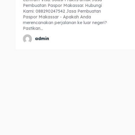
Pembuatan Paspor Makassar. Hubungi
Expl
Expl
Kami: 088290247542 Jasa Pembuatan
Paspor Makassar - Apakah Anda
& Make 
& Make 
merencanakan perjalanan ke luar negeri?
Pastikan...
admin
Home
Home
Visa
Visa
Paspo
Paspo
Kitas
Kitas
Imta
Imta
Legalis
Legalis
Aposti
Aposti