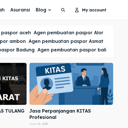
ah
Asuransi
Blog
My account
Search
Search
 paspor aceh
Agen pembuatan paspor Alor
Cari
Cari
spor ambon
Agen pembuatan paspor Asmat
paspor Badung
Agen pembuatan paspor bali
AS TULANG
Jasa Perpanjangan KITAS
Profesional
Juni 16, 2025