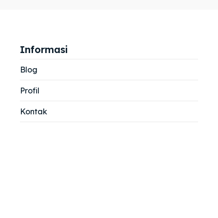
jemah
jemah
si
si
Informasi
Blog
Profil
Kontak