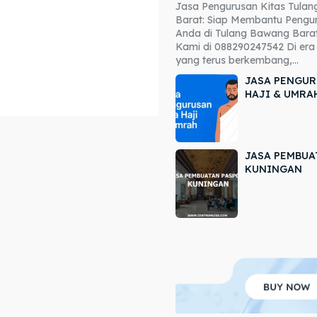
Jasa Pengurusan Kitas Tula
ore our destinations
ore our destinations
Barat: Siap Membantu Pengur
Anda di Tulang Bawang Barat
a booking today
a booking today
Kami di 088290247542 Di era 
yang terus berkembang,...
JASA PENGUR
HAJI & UMRA
JASA PEMBUA
r
r
KUNINGAN
ir
ir
lle
lle