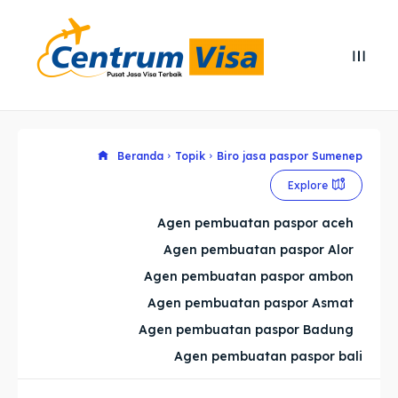
Search
Search
Cari
Cari
Explore our destinations
Explore our destinations
Beranda
Topik
Biro jasa paspor Sumenep
Explore
& Make a booking today
& Make a booking today
Agen pembuatan paspor aceh
Agen pembuatan paspor Alor
Home
Home
Agen pembuatan paspor ambon
Visa
Visa
Agen pembuatan paspor Asmat
Agen pembuatan paspor Badung
Paspor
Paspor
Agen pembuatan paspor bali
Kitas
Kitas