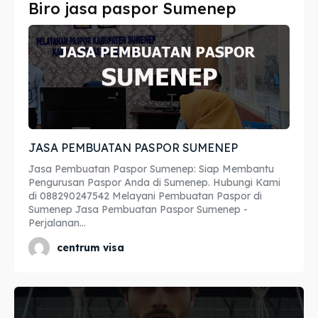
Biro jasa paspor Sumenep
Imta
Imta
Legalisir
Legalisir
Apostille
Apostille
Penerjemah
Penerjemah
JASA PEMBUATAN PASPOR SUMENEP
Asuransi
Asuransi
Jasa Pembuatan Paspor Sumenep: Siap Membantu
Blog
Blog
Pengurusan Paspor Anda di Sumenep. Hubungi Kami
di 088290247542 Melayani Pembuatan Paspor di
Sumenep Jasa Pembuatan Paspor Sumenep -
Perjalanan...
Cari
Cari
centrum visa