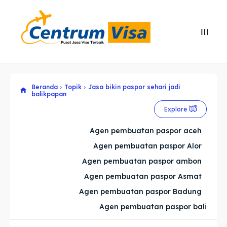
Search
Search
Cari
Cari
Beranda
Topik
Jasa bikin paspor sehari jadi
Explore our destinations
Explore our destinations
balikpapan
& Make a booking today
& Make a booking today
Explore
Agen pembuatan paspor aceh
Home
Home
Agen pembuatan paspor Alor
Agen pembuatan paspor ambon
Visa
Visa
Agen pembuatan paspor Asmat
Agen pembuatan paspor Badung
Paspor
Paspor
Agen pembuatan paspor bali
Kitas
Kitas