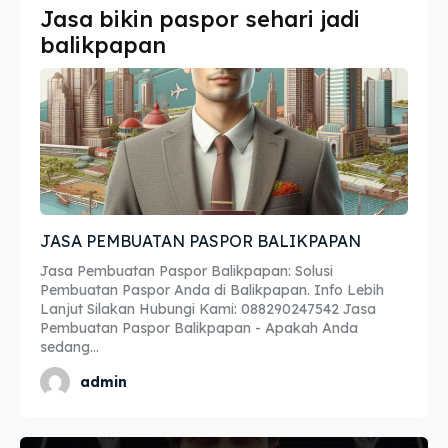
Jasa bikin paspor sehari jadi
Imta
Imta
balikpapan
Legalisir
Legalisir
Apostille
Apostille
Penerjemah
Penerjemah
Asuransi
Asuransi
JASA PEMBUATAN PASPOR BALIKPAPAN
Blog
Blog
Jasa Pembuatan Paspor Balikpapan: Solusi
Pembuatan Paspor Anda di Balikpapan. Info Lebih
Lanjut Silakan Hubungi Kami: 088290247542 Jasa
Pembuatan Paspor Balikpapan - Apakah Anda
Cari
Cari
sedang...
admin