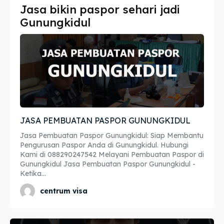
Jasa bikin paspor sehari jadi
Imta
Imta
Gunungkidul
Legalisir
Legalisir
Apostille
Apostille
Penerjemah
Penerjemah
Asuransi
Asuransi
JASA PEMBUATAN PASPOR GUNUNGKIDUL
Blog
Blog
Jasa Pembuatan Paspor Gunungkidul: Siap Membantu
Pengurusan Paspor Anda di Gunungkidul. Hubungi
Kami di 088290247542 Melayani Pembuatan Paspor di
Gunungkidul Jasa Pembuatan Paspor Gunungkidul -
Cari
Cari
Ketika...
centrum visa