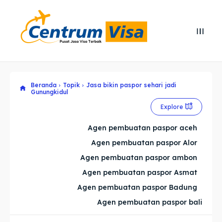
Search
Search
Cari
Cari
Beranda
Topik
Jasa bikin paspor sehari jadi
Explore our destinations
Explore our destinations
Gunungkidul
& Make a booking today
& Make a booking today
Explore
Agen pembuatan paspor aceh
Home
Home
Agen pembuatan paspor Alor
Agen pembuatan paspor ambon
Visa
Visa
Agen pembuatan paspor Asmat
Agen pembuatan paspor Badung
Paspor
Paspor
Agen pembuatan paspor bali
Kitas
Kitas