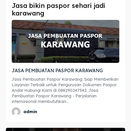
Jasa bikin paspor sehari jadi
Imta
Imta
karawang
Legalisir
Legalisir
Apostille
Apostille
Penerjemah
Penerjemah
Asuransi
Asuransi
JASA PEMBUATAN PASPOR KARAWANG
Blog
Blog
Jasa Pembuatan Paspor Karawang: Siap Memberikan
Layanan Terbaik untuk Pengurusan Dokumen Paspor
Anda! Hubungi Kami di 088290247542. Jasa
Pembuatan Paspor Karawang - Perjalanan
Cari
Cari
internasional membutuhkan...
admin