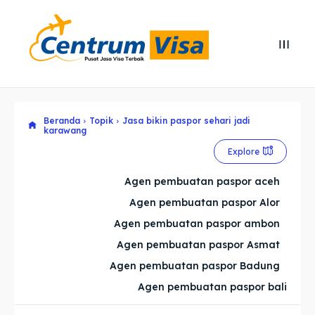
Search
Search
Cari
Cari
Beranda
Topik
Jasa bikin paspor sehari jadi
Explore our destinations
Explore our destinations
karawang
& Make a booking today
& Make a booking today
Explore
Agen pembuatan paspor aceh
Home
Home
Agen pembuatan paspor Alor
Agen pembuatan paspor ambon
Visa
Visa
Agen pembuatan paspor Asmat
Agen pembuatan paspor Badung
Paspor
Paspor
Agen pembuatan paspor bali
Kitas
Kitas