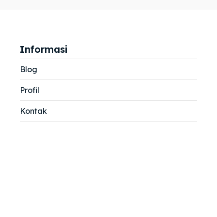
jemah
jemah
si
si
Informasi
Blog
Profil
Kontak