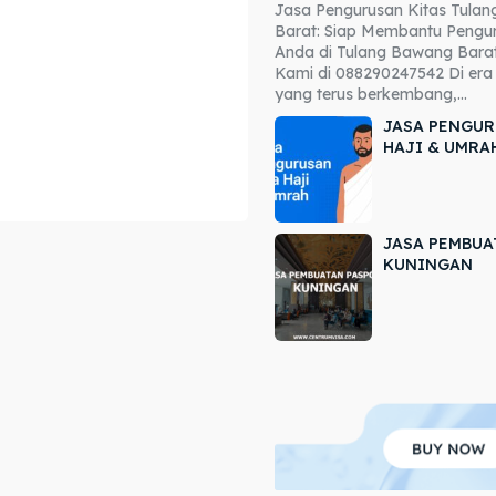
Jasa Pengurusan Kitas Tula
ore our destinations
ore our destinations
Barat: Siap Membantu Pengur
Anda di Tulang Bawang Barat
a booking today
a booking today
Kami di 088290247542 Di era 
yang terus berkembang,...
JASA PENGUR
HAJI & UMRA
JASA PEMBUA
r
r
KUNINGAN
ir
ir
lle
lle