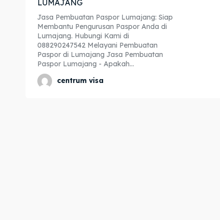
LUMAJANG
Expl
Expl
Jasa Pembuatan Paspor Lumajang: Siap
Membantu Pengurusan Paspor Anda di
& Make 
& Make 
Lumajang. Hubungi Kami di
088290247542 Melayani Pembuatan
Paspor di Lumajang Jasa Pembuatan
Paspor Lumajang - Apakah...
Home
Home
centrum visa
Visa
Visa
Paspo
Paspo
Kitas
Kitas
Imta
Imta
Legalis
Legalis
Aposti
Aposti