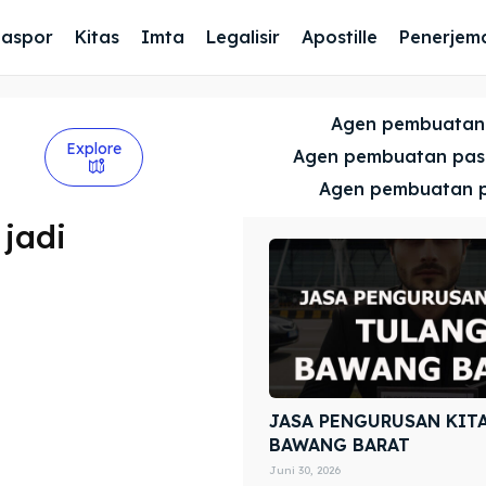
Paspor
Kitas
Imta
Legalisir
Apostille
Penerjem
Agen pembuatan
Explore
Agen pembuatan pa
Agen pembuatan 
 jadi
JASA PENGURUSAN KIT
BAWANG BARAT
Juni 30, 2026