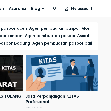
ah
Asuransi
Blog
My account
Search
Search
 paspor aceh
Agen pembuatan paspor Alor
Cari
Cari
spor ambon
Agen pembuatan paspor Asmat
paspor Badung
Agen pembuatan paspor bali
AS TULANG
Jasa Perpanjangan KITAS
Profesional
Juni 16, 2025