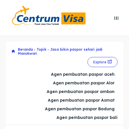
Search
Search
Cari
Cari
Beranda
Topik
Jasa bikin paspor sehari jadi
Explore our destinations
Explore our destinations
Manokwari
& Make a booking today
& Make a booking today
Explore
Agen pembuatan paspor aceh
Home
Home
Agen pembuatan paspor Alor
Agen pembuatan paspor ambon
Visa
Visa
Agen pembuatan paspor Asmat
Agen pembuatan paspor Badung
Paspor
Paspor
Agen pembuatan paspor bali
Kitas
Kitas