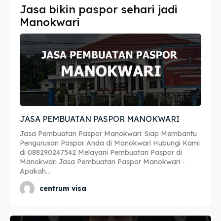
Jasa bikin paspor sehari jadi
Imta
Imta
Manokwari
Legalisir
Legalisir
Apostille
Apostille
Penerjemah
Penerjemah
Asuransi
Asuransi
JASA PEMBUATAN PASPOR MANOKWARI
Blog
Blog
Jasa Pembuatan Paspor Manokwari: Siap Membantu
Pengurusan Paspor Anda di Manokwari Hubungi Kami
di 088290247542 Melayani Pembuatan Paspor di
Manokwari Jasa Pembuatan Paspor Manokwari -
Cari
Cari
Apakah...
centrum visa