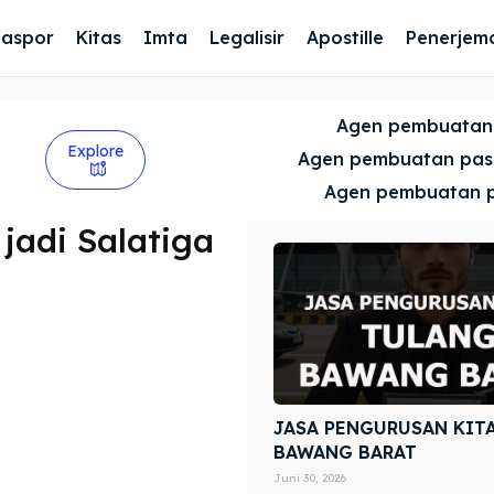
Paspor
Kitas
Imta
Legalisir
Apostille
Penerjem
Agen pembuatan
Explore
Agen pembuatan pa
Agen pembuatan 
 jadi Salatiga
JASA PENGURUSAN KIT
BAWANG BARAT
Juni 30, 2026