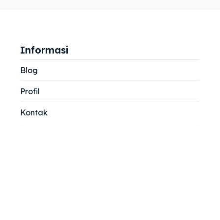
jemah
jemah
si
si
Informasi
Blog
Profil
Kontak