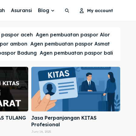
ah
Asuransi
Blog
My account
Search
Search
 paspor aceh
Agen pembuatan paspor Alor
Cari
Cari
spor ambon
Agen pembuatan paspor Asmat
paspor Badung
Agen pembuatan paspor bali
AS TULANG
Jasa Perpanjangan KITAS
Profesional
Juni 16, 2025