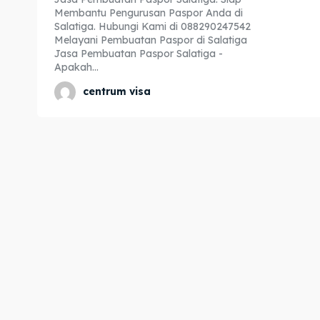
Membantu Pengurusan Paspor Anda di
Expl
Expl
Salatiga. Hubungi Kami di 088290247542
Melayani Pembuatan Paspor di Salatiga
& Make 
& Make 
Jasa Pembuatan Paspor Salatiga -
Apakah...
centrum visa
Home
Home
Visa
Visa
Paspo
Paspo
Kitas
Kitas
Imta
Imta
Legalis
Legalis
Aposti
Aposti