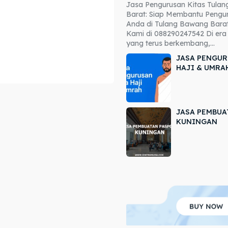
Jasa Pengurusan Kitas Tula
ore our destinations
ore our destinations
Barat: Siap Membantu Pengur
Anda di Tulang Bawang Barat
a booking today
a booking today
Kami di 088290247542 Di era 
yang terus berkembang,...
JASA PENGUR
HAJI & UMRA
JASA PEMBUA
r
r
KUNINGAN
ir
ir
lle
lle