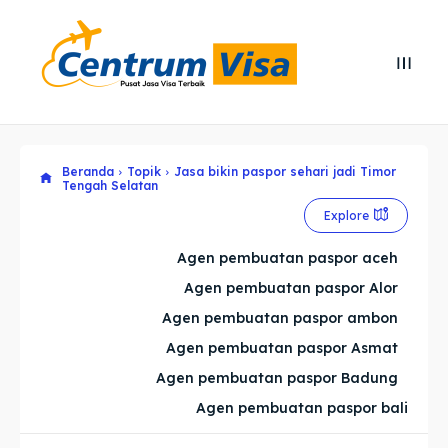
Search
Search
Cari
Cari
Beranda
Topik
Jasa bikin paspor sehari jadi Timor
Explore our destinations
Explore our destinations
Tengah Selatan
Explore
& Make a booking today
& Make a booking today
Agen pembuatan paspor aceh
Home
Home
Agen pembuatan paspor Alor
Agen pembuatan paspor ambon
Visa
Visa
Agen pembuatan paspor Asmat
Agen pembuatan paspor Badung
Paspor
Paspor
Agen pembuatan paspor bali
Kitas
Kitas