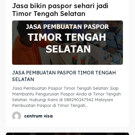
Jasa bikin paspor sehari jadi
Imta
Imta
Timor Tengah Selatan
Legalisir
Legalisir
Apostille
Apostille
Penerjemah
Penerjemah
Asuransi
Asuransi
JASA PEMBUATAN PASPOR TIMOR TENGAH
Blog
Blog
SELATAN
Jasa Pembuatan Paspor Timor Tengah Selatan: Siap
Membantu Pengurusan Paspor Anda di Timor Tengah
Selatan. Hubungi Kami di 088290247542 Melayani
Cari
Cari
Pembuatan Paspor di Timor Tengah...
centrum visa