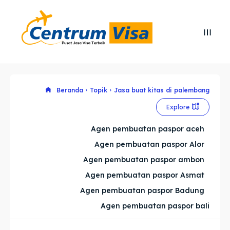
Search
Search
Cari
Cari
Explore our destinations
Explore our destinations
Beranda
Topik
Jasa buat kitas di palembang
Explore
& Make a booking today
& Make a booking today
Agen pembuatan paspor aceh
Agen pembuatan paspor Alor
Home
Home
Agen pembuatan paspor ambon
Visa
Visa
Agen pembuatan paspor Asmat
Agen pembuatan paspor Badung
Paspor
Paspor
Agen pembuatan paspor bali
Kitas
Kitas