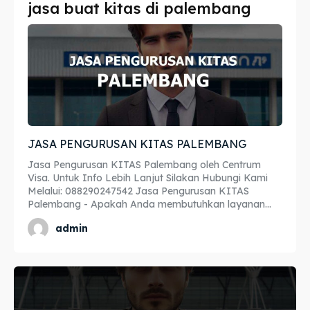
jasa buat kitas di palembang
Imta
Imta
Legalisir
Legalisir
Apostille
Apostille
Penerjemah
Penerjemah
JASA PENGURUSAN KITAS PALEMBANG
Asuransi
Asuransi
Jasa Pengurusan KITAS Palembang oleh Centrum
Blog
Blog
Visa. Untuk Info Lebih Lanjut Silakan Hubungi Kami
Melalui: 088290247542 Jasa Pengurusan KITAS
Palembang - Apakah Anda membutuhkan layanan...
admin
Cari
Cari