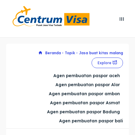
Search
Search
Cari
Cari
Explore our destinations
Explore our destinations
Beranda
Topik
Jasa buat kitas malang
Explore
& Make a booking today
& Make a booking today
Agen pembuatan paspor aceh
Agen pembuatan paspor Alor
Home
Home
Agen pembuatan paspor ambon
Visa
Visa
Agen pembuatan paspor Asmat
Agen pembuatan paspor Badung
Paspor
Paspor
Agen pembuatan paspor bali
Kitas
Kitas