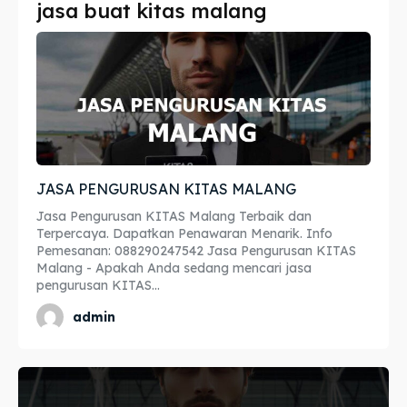
jasa buat kitas malang
Imta
Imta
Legalisir
Legalisir
Apostille
Apostille
Penerjemah
Penerjemah
JASA PENGURUSAN KITAS MALANG
Asuransi
Asuransi
Jasa Pengurusan KITAS Malang Terbaik dan
Blog
Blog
Terpercaya. Dapatkan Penawaran Menarik. Info
Pemesanan: 088290247542 Jasa Pengurusan KITAS
Malang - Apakah Anda sedang mencari jasa
pengurusan KITAS...
Cari
Cari
admin