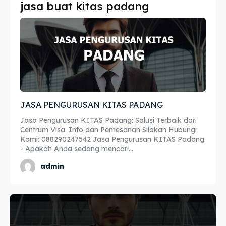
jasa buat kitas padang
Imta
Imta
Legalisir
Legalisir
Apostille
Apostille
Penerjemah
Penerjemah
JASA PENGURUSAN KITAS PADANG
Asuransi
Asuransi
Jasa Pengurusan KITAS Padang: Solusi Terbaik dari
Blog
Blog
Centrum Visa. Info dan Pemesanan Silakan Hubungi
Kami: 088290247542 Jasa Pengurusan KITAS Padang
- Apakah Anda sedang mencari...
admin
Cari
Cari