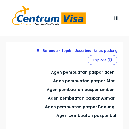
Search
Search
Cari
Cari
Explore our destinations
Explore our destinations
Beranda
Topik
Jasa buat kitas padang
Explore
& Make a booking today
& Make a booking today
Agen pembuatan paspor aceh
Agen pembuatan paspor Alor
Home
Home
Agen pembuatan paspor ambon
Visa
Visa
Agen pembuatan paspor Asmat
Agen pembuatan paspor Badung
Paspor
Paspor
Agen pembuatan paspor bali
Kitas
Kitas