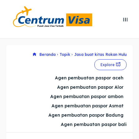
Search
Search
Cari
Cari
Explore our destinations
Explore our destinations
Beranda
Topik
Jasa buat kitas Rokan Hulu
Explore
& Make a booking today
& Make a booking today
Agen pembuatan paspor aceh
Agen pembuatan paspor Alor
Home
Home
Agen pembuatan paspor ambon
Visa
Visa
Agen pembuatan paspor Asmat
Agen pembuatan paspor Badung
Paspor
Paspor
Agen pembuatan paspor bali
Kitas
Kitas