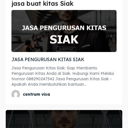
jasa buat kitas Siak
Imta
Imta
Legalisir
Legalisir
Apostille
Apostille
Penerjemah
Penerjemah
JASA PENGURUSAN KITAS SIAK
Asuransi
Asuransi
Jasa Pengurusan Kitas Siak: Siap Membantu
Blog
Blog
Pengurusan Kitas Anda di Siak. Hubungi Kami Melalui
Nomor 088290247542 Jasa Pengurusan Kitas Siak -
Apakah Anda membutuhkan bantuan...
centrum visa
Cari
Cari