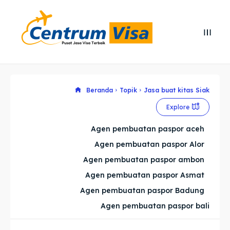
Search
Search
Cari
Cari
Explore our destinations
Explore our destinations
Beranda
Topik
Jasa buat kitas Siak
Explore
& Make a booking today
& Make a booking today
Agen pembuatan paspor aceh
Agen pembuatan paspor Alor
Home
Home
Agen pembuatan paspor ambon
Visa
Visa
Agen pembuatan paspor Asmat
Agen pembuatan paspor Badung
Paspor
Paspor
Agen pembuatan paspor bali
Kitas
Kitas