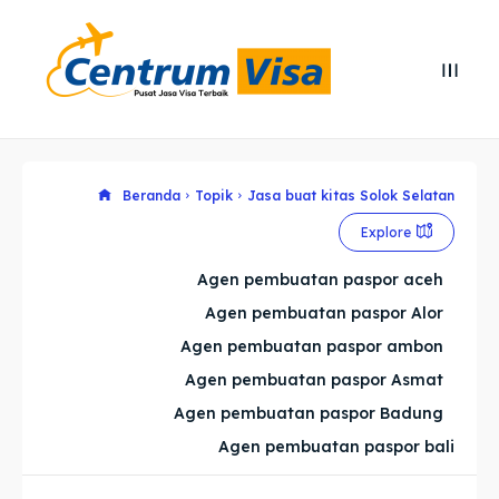
Search
Search
Cari
Cari
Explore our destinations
Explore our destinations
Beranda
Topik
Jasa buat kitas Solok Selatan
Explore
& Make a booking today
& Make a booking today
Agen pembuatan paspor aceh
Agen pembuatan paspor Alor
Home
Home
Agen pembuatan paspor ambon
Visa
Visa
Agen pembuatan paspor Asmat
Agen pembuatan paspor Badung
Paspor
Paspor
Agen pembuatan paspor bali
Kitas
Kitas