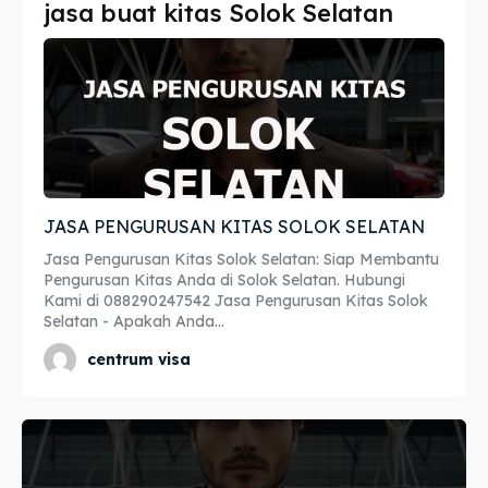
jasa buat kitas Solok Selatan
Imta
Imta
Legalisir
Legalisir
Apostille
Apostille
Penerjemah
Penerjemah
JASA PENGURUSAN KITAS SOLOK SELATAN
Asuransi
Asuransi
Jasa Pengurusan Kitas Solok Selatan: Siap Membantu
Blog
Blog
Pengurusan Kitas Anda di Solok Selatan. Hubungi
Kami di 088290247542 Jasa Pengurusan Kitas Solok
Selatan - Apakah Anda...
centrum visa
Cari
Cari