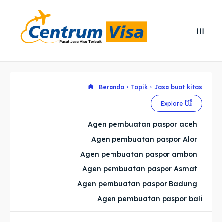
Search
Search
Cari
Cari
Explore our destinations
Explore our destinations
Beranda
Topik
Jasa buat kitas
Explore
& Make a booking today
& Make a booking today
Agen pembuatan paspor aceh
Agen pembuatan paspor Alor
Home
Home
Agen pembuatan paspor ambon
Visa
Visa
Agen pembuatan paspor Asmat
Agen pembuatan paspor Badung
Paspor
Paspor
Agen pembuatan paspor bali
Kitas
Kitas