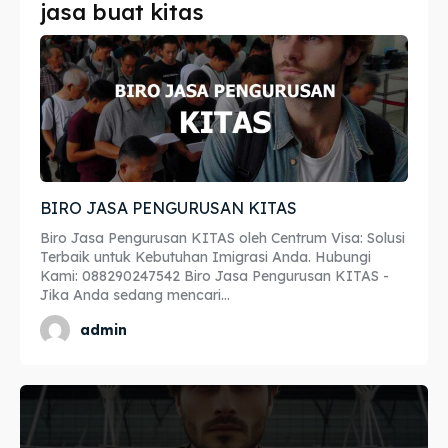
jasa buat kitas
Imta
Imta
Legalisir
Legalisir
Apostille
Apostille
Penerjemah
Penerjemah
BIRO JASA PENGURUSAN KITAS
Asuransi
Asuransi
Biro Jasa Pengurusan KITAS oleh Centrum Visa: Solusi
Blog
Blog
Terbaik untuk Kebutuhan Imigrasi Anda. Hubungi
Kami: 088290247542 Biro Jasa Pengurusan KITAS -
Jika Anda sedang mencari...
admin
Cari
Cari