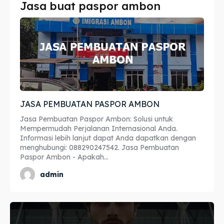
Jasa buat paspor ambon
Imta
Imta
Legalisir
Legalisir
Apostille
Apostille
Penerjemah
Penerjemah
JASA PEMBUATAN PASPOR AMBON
Asuransi
Asuransi
Jasa Pembuatan Paspor Ambon: Solusi untuk
Blog
Blog
Mempermudah Perjalanan Internasional Anda.
Informasi lebih lanjut dapat Anda dapatkan dengan
menghubungi: 088290247542. Jasa Pembuatan
Paspor Ambon - Apakah...
Cari
Cari
admin