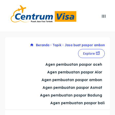
Search
Search
Cari
Cari
Explore our destinations
Explore our destinations
Beranda
Topik
Jasa buat paspor ambon
Explore
& Make a booking today
& Make a booking today
Agen pembuatan paspor aceh
Agen pembuatan paspor Alor
Home
Home
Agen pembuatan paspor ambon
Visa
Visa
Agen pembuatan paspor Asmat
Agen pembuatan paspor Badung
Paspor
Paspor
Agen pembuatan paspor bali
Kitas
Kitas