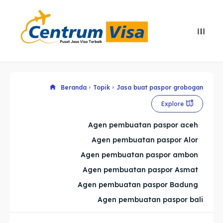
Search
Search
Cari
Cari
Explore our destinations
Explore our destinations
Beranda
Topik
Jasa buat paspor grobogan
Explore
& Make a booking today
& Make a booking today
Agen pembuatan paspor aceh
Agen pembuatan paspor Alor
Home
Home
Agen pembuatan paspor ambon
Visa
Visa
Agen pembuatan paspor Asmat
Agen pembuatan paspor Badung
Paspor
Paspor
Agen pembuatan paspor bali
Kitas
Kitas