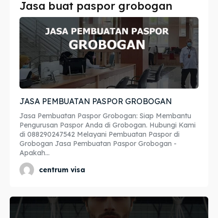
Jasa buat paspor grobogan
Imta
Imta
Legalisir
Legalisir
Apostille
Apostille
Penerjemah
Penerjemah
JASA PEMBUATAN PASPOR GROBOGAN
Asuransi
Asuransi
Jasa Pembuatan Paspor Grobogan: Siap Membantu
Blog
Blog
Pengurusan Paspor Anda di Grobogan. Hubungi Kami
di 088290247542 Melayani Pembuatan Paspor di
Grobogan Jasa Pembuatan Paspor Grobogan -
Apakah...
Cari
Cari
centrum visa