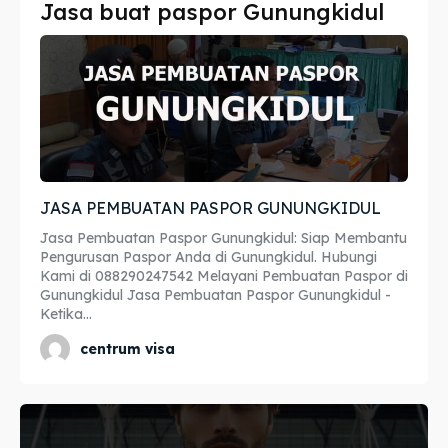
Jasa buat paspor Gunungkidul
Imta
Imta
Legalisir
Legalisir
Apostille
Apostille
Penerjemah
Penerjemah
JASA PEMBUATAN PASPOR GUNUNGKIDUL
Asuransi
Asuransi
Jasa Pembuatan Paspor Gunungkidul: Siap Membantu
Blog
Blog
Pengurusan Paspor Anda di Gunungkidul. Hubungi
Kami di 088290247542 Melayani Pembuatan Paspor di
Gunungkidul Jasa Pembuatan Paspor Gunungkidul -
Ketika...
Cari
Cari
centrum visa