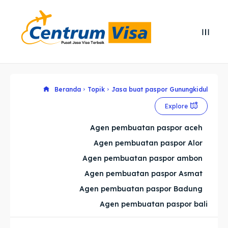
Search
Search
Cari
Cari
Explore our destinations
Explore our destinations
Beranda
Topik
Jasa buat paspor Gunungkidul
Explore
& Make a booking today
& Make a booking today
Agen pembuatan paspor aceh
Agen pembuatan paspor Alor
Home
Home
Agen pembuatan paspor ambon
Visa
Visa
Agen pembuatan paspor Asmat
Agen pembuatan paspor Badung
Paspor
Paspor
Agen pembuatan paspor bali
Kitas
Kitas