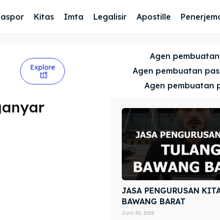
Paspor
Kitas
Imta
Legalisir
Apostille
Penerjem
Agen pembuatan
Explore
Agen pembuatan pa
Agen pembuatan 
ganyar
JASA PENGURUSAN KIT
BAWANG BARAT
Juni 30, 2026