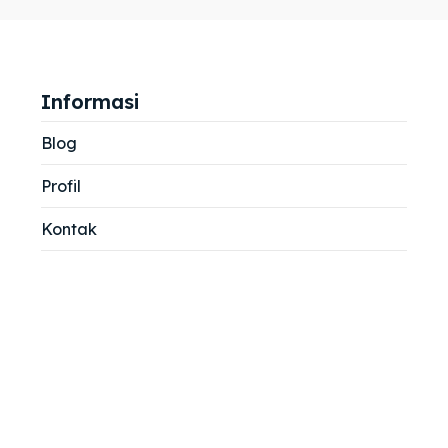
jemah
jemah
si
si
Informasi
Blog
Profil
Kontak