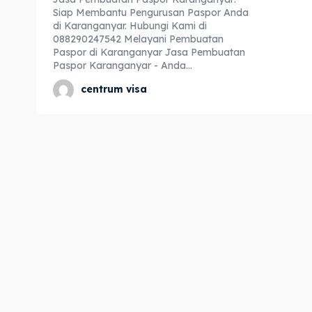
Siap Membantu Pengurusan Paspor Anda
Expl
Expl
di Karanganyar. Hubungi Kami di
088290247542 Melayani Pembuatan
& Make 
& Make 
Paspor di Karanganyar Jasa Pembuatan
Paspor Karanganyar - Anda...
centrum visa
Home
Home
Visa
Visa
Paspo
Paspo
Kitas
Kitas
Imta
Imta
Legalis
Legalis
Aposti
Aposti