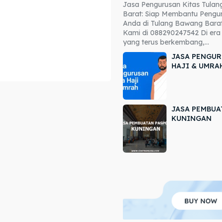
Jasa Pengurusan Kitas Tula
ore our destinations
ore our destinations
Barat: Siap Membantu Pengur
Anda di Tulang Bawang Barat
a booking today
a booking today
Kami di 088290247542 Di era 
yang terus berkembang,...
JASA PENGUR
HAJI & UMRA
JASA PEMBUA
r
r
KUNINGAN
ir
ir
lle
lle