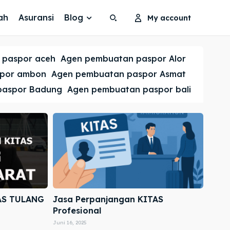
ah
Asuransi
Blog
My account
Search
Search
 paspor aceh
Agen pembuatan paspor Alor
Cari
Cari
spor ambon
Agen pembuatan paspor Asmat
paspor Badung
Agen pembuatan paspor bali
AS TULANG
Jasa Perpanjangan KITAS
Profesional
Juni 16, 2025