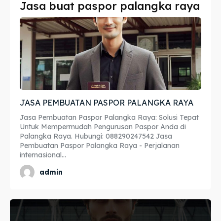
Jasa buat paspor palangka raya
Imta
Imta
Legalisir
Legalisir
Apostille
Apostille
Penerjemah
Penerjemah
JASA PEMBUATAN PASPOR PALANGKA RAYA
Asuransi
Asuransi
Jasa Pembuatan Paspor Palangka Raya: Solusi Tepat
Blog
Blog
Untuk Mempermudah Pengurusan Paspor Anda di
Palangka Raya. Hubungi: 088290247542 Jasa
Pembuatan Paspor Palangka Raya - Perjalanan
internasional...
Cari
Cari
admin