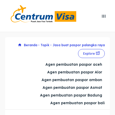
Search
Search
Cari
Cari
Explore our destinations
Explore our destinations
Beranda
Topik
Jasa buat paspor palangka raya
Explore
& Make a booking today
& Make a booking today
Agen pembuatan paspor aceh
Agen pembuatan paspor Alor
Home
Home
Agen pembuatan paspor ambon
Visa
Visa
Agen pembuatan paspor Asmat
Agen pembuatan paspor Badung
Paspor
Paspor
Agen pembuatan paspor bali
Kitas
Kitas