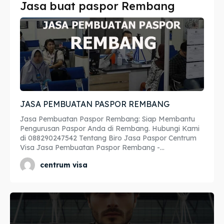
Jasa buat paspor Rembang
Imta
Imta
Legalisir
Legalisir
Apostille
Apostille
Penerjemah
Penerjemah
JASA PEMBUATAN PASPOR REMBANG
Asuransi
Asuransi
Jasa Pembuatan Paspor Rembang: Siap Membantu
Blog
Blog
Pengurusan Paspor Anda di Rembang. Hubungi Kami
di 088290247542 Tentang Biro Jasa Paspor Centrum
Visa Jasa Pembuatan Paspor Rembang -...
centrum visa
Cari
Cari