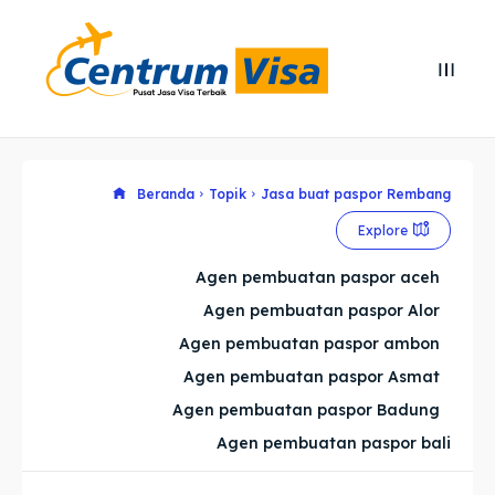
Search
Search
Cari
Cari
Explore our destinations
Explore our destinations
Beranda
Topik
Jasa buat paspor Rembang
Explore
& Make a booking today
& Make a booking today
Agen pembuatan paspor aceh
Agen pembuatan paspor Alor
Home
Home
Agen pembuatan paspor ambon
Visa
Visa
Agen pembuatan paspor Asmat
Agen pembuatan paspor Badung
Paspor
Paspor
Agen pembuatan paspor bali
Kitas
Kitas