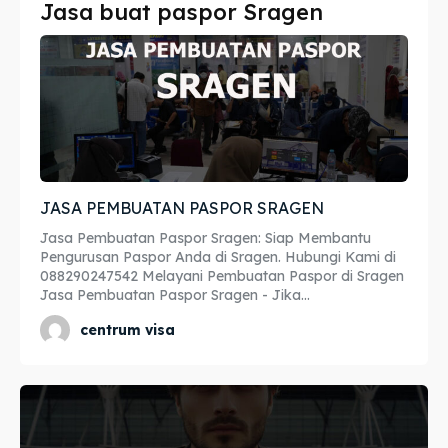
Jasa buat paspor Sragen
Imta
Imta
Legalisir
Legalisir
Apostille
Apostille
Penerjemah
Penerjemah
JASA PEMBUATAN PASPOR SRAGEN
Asuransi
Asuransi
Jasa Pembuatan Paspor Sragen: Siap Membantu
Blog
Blog
Pengurusan Paspor Anda di Sragen. Hubungi Kami di
088290247542 Melayani Pembuatan Paspor di Sragen
Jasa Pembuatan Paspor Sragen - Jika...
centrum visa
Cari
Cari