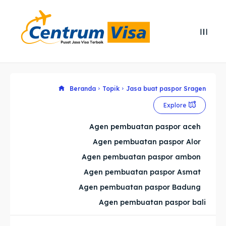
Search
Search
Cari
Cari
Explore our destinations
Explore our destinations
Beranda
Topik
Jasa buat paspor Sragen
Explore
& Make a booking today
& Make a booking today
Agen pembuatan paspor aceh
Agen pembuatan paspor Alor
Home
Home
Agen pembuatan paspor ambon
Visa
Visa
Agen pembuatan paspor Asmat
Agen pembuatan paspor Badung
Paspor
Paspor
Agen pembuatan paspor bali
Kitas
Kitas