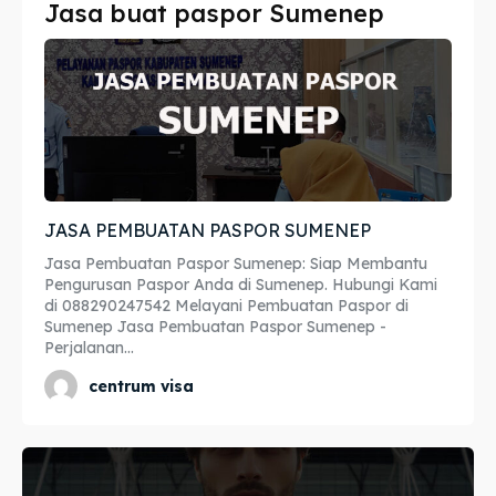
Jasa buat paspor Sumenep
Imta
Imta
Legalisir
Legalisir
Apostille
Apostille
Penerjemah
Penerjemah
JASA PEMBUATAN PASPOR SUMENEP
Asuransi
Asuransi
Jasa Pembuatan Paspor Sumenep: Siap Membantu
Blog
Blog
Pengurusan Paspor Anda di Sumenep. Hubungi Kami
di 088290247542 Melayani Pembuatan Paspor di
Sumenep Jasa Pembuatan Paspor Sumenep -
Perjalanan...
Cari
Cari
centrum visa