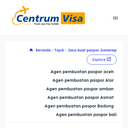
Search
Search
Cari
Cari
Explore our destinations
Explore our destinations
Beranda
Topik
Jasa buat paspor Sumenep
Explore
& Make a booking today
& Make a booking today
Agen pembuatan paspor aceh
Agen pembuatan paspor Alor
Home
Home
Agen pembuatan paspor ambon
Visa
Visa
Agen pembuatan paspor Asmat
Agen pembuatan paspor Badung
Paspor
Paspor
Agen pembuatan paspor bali
Kitas
Kitas