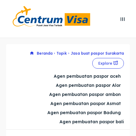
Search
Search
Cari
Cari
Explore our destinations
Explore our destinations
Beranda
Topik
Jasa buat paspor Surakarta
Explore
& Make a booking today
& Make a booking today
Agen pembuatan paspor aceh
Agen pembuatan paspor Alor
Home
Home
Agen pembuatan paspor ambon
Visa
Visa
Agen pembuatan paspor Asmat
Agen pembuatan paspor Badung
Paspor
Paspor
Agen pembuatan paspor bali
Kitas
Kitas