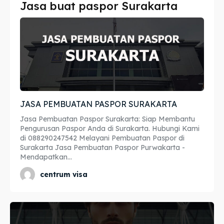
Jasa buat paspor Surakarta
Imta
Imta
Legalisir
Legalisir
Apostille
Apostille
Penerjemah
Penerjemah
JASA PEMBUATAN PASPOR SURAKARTA
Asuransi
Asuransi
Jasa Pembuatan Paspor Surakarta: Siap Membantu
Blog
Blog
Pengurusan Paspor Anda di Surakarta. Hubungi Kami
di 088290247542 Melayani Pembuatan Paspor di
Surakarta Jasa Pembuatan Paspor Purwakarta -
Mendapatkan...
Cari
Cari
centrum visa