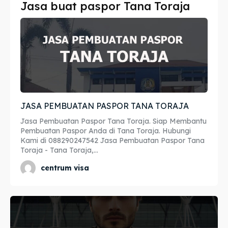
Jasa buat paspor Tana Toraja
Imta
Imta
Legalisir
Legalisir
Apostille
Apostille
Penerjemah
Penerjemah
JASA PEMBUATAN PASPOR TANA TORAJA
Asuransi
Asuransi
Jasa Pembuatan Paspor Tana Toraja. Siap Membantu
Blog
Blog
Pembuatan Paspor Anda di Tana Toraja. Hubungi
Kami di 088290247542 Jasa Pembuatan Paspor Tana
Toraja - Tana Toraja,...
centrum visa
Cari
Cari