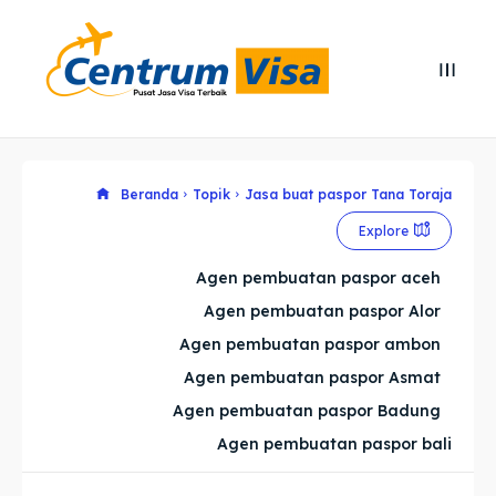
Search
Search
Cari
Cari
Explore our destinations
Explore our destinations
Beranda
Topik
Jasa buat paspor Tana Toraja
Explore
& Make a booking today
& Make a booking today
Agen pembuatan paspor aceh
Agen pembuatan paspor Alor
Home
Home
Agen pembuatan paspor ambon
Visa
Visa
Agen pembuatan paspor Asmat
Agen pembuatan paspor Badung
Paspor
Paspor
Agen pembuatan paspor bali
Kitas
Kitas