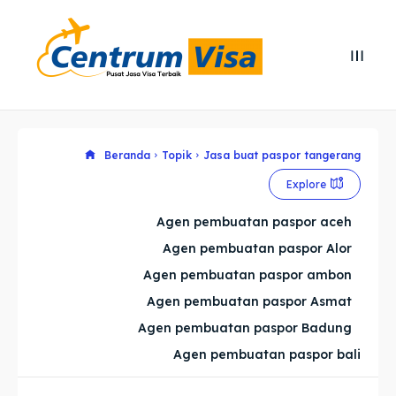
Search
Search
Cari
Cari
Explore our destinations
Explore our destinations
Beranda
Topik
Jasa buat paspor tangerang
Explore
& Make a booking today
& Make a booking today
Agen pembuatan paspor aceh
Agen pembuatan paspor Alor
Home
Home
Agen pembuatan paspor ambon
Visa
Visa
Agen pembuatan paspor Asmat
Agen pembuatan paspor Badung
Paspor
Paspor
Agen pembuatan paspor bali
Kitas
Kitas