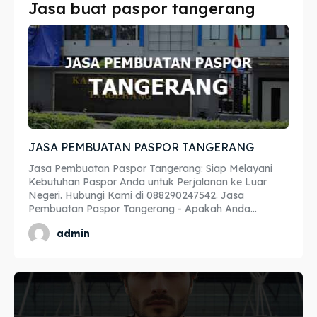
Jasa buat paspor tangerang
Imta
Imta
Legalisir
Legalisir
Apostille
Apostille
Penerjemah
Penerjemah
JASA PEMBUATAN PASPOR TANGERANG
Asuransi
Asuransi
Jasa Pembuatan Paspor Tangerang: Siap Melayani
Blog
Blog
Kebutuhan Paspor Anda untuk Perjalanan ke Luar
Negeri. Hubungi Kami di 088290247542. Jasa
Pembuatan Paspor Tangerang - Apakah Anda...
admin
Cari
Cari