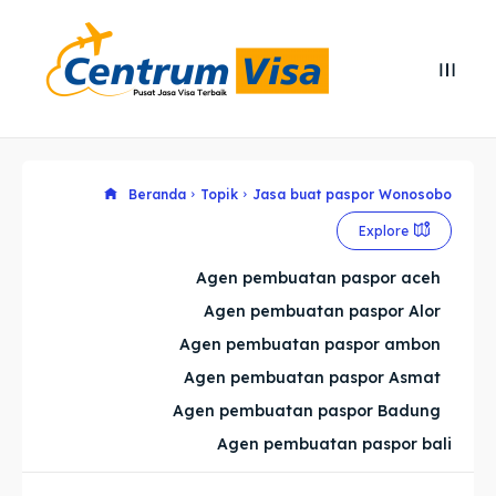
Search
Search
Cari
Cari
Explore our destinations
Explore our destinations
Beranda
Topik
Jasa buat paspor Wonosobo
Explore
& Make a booking today
& Make a booking today
Agen pembuatan paspor aceh
Agen pembuatan paspor Alor
Home
Home
Agen pembuatan paspor ambon
Visa
Visa
Agen pembuatan paspor Asmat
Agen pembuatan paspor Badung
Paspor
Paspor
Agen pembuatan paspor bali
Kitas
Kitas