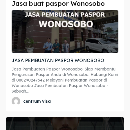
Jasa buat paspor Wonosobo
Imta
Imta
Legalisir
Legalisir
Apostille
Apostille
Penerjemah
Penerjemah
JASA PEMBUATAN PASPOR WONOSOBO
Asuransi
Asuransi
Jasa Pembuatan Paspor Wonosobo: Siap Membantu
Blog
Blog
Pengurusan Paspor Anda di Wonosobo. Hubungi Kami
di 088290247542 Melayani Pembuatan Paspor di
Wonosobo Jasa Pembuatan Paspor Wonosobo -
Sebuah...
Cari
Cari
centrum visa