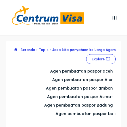
Search
Search
Cari
Cari
Explore our destinations
Explore our destinations
Beranda
Topik
Jasa kita penyatuan keluarga Agam
Explore
& Make a booking today
& Make a booking today
Agen pembuatan paspor aceh
Agen pembuatan paspor Alor
Home
Home
Agen pembuatan paspor ambon
Visa
Visa
Agen pembuatan paspor Asmat
Agen pembuatan paspor Badung
Paspor
Paspor
Agen pembuatan paspor bali
Kitas
Kitas