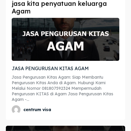
jasa kita penyatuan keluarga
Imta
Imta
Agam
Legalisir
Legalisir
Apostille
Apostille
Penerjemah
Penerjemah
Asuransi
Asuransi
JASA PENGURUSAN KITAS AGAM
Blog
Blog
Jasa Pengurusan Kitas Agam: Siap Membantu
Pengurusan Kitas Anda di Agam. Hubungi Kami
Melalui Nomor 081807592324 Mempermudah
Pengurusan KITAS di Agam Jasa Pengurusan Kitas
Agam -...
Cari
Cari
centrum visa