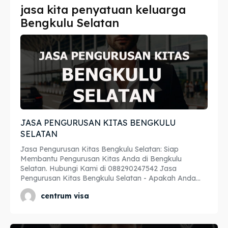
jasa kita penyatuan keluarga
Imta
Imta
Bengkulu Selatan
Legalisir
Legalisir
Apostille
Apostille
Penerjemah
Penerjemah
Asuransi
Asuransi
JASA PENGURUSAN KITAS BENGKULU
Blog
Blog
SELATAN
Jasa Pengurusan Kitas Bengkulu Selatan: Siap
Membantu Pengurusan Kitas Anda di Bengkulu
Selatan. Hubungi Kami di 088290247542 Jasa
Cari
Cari
Pengurusan Kitas Bengkulu Selatan - Apakah Anda...
centrum visa