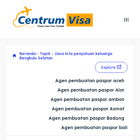
Search
Search
Cari
Cari
Beranda
Topik
Jasa kita penyatuan keluarga
Explore our destinations
Explore our destinations
Bengkulu Selatan
Explore
& Make a booking today
& Make a booking today
Agen pembuatan paspor aceh
Home
Home
Agen pembuatan paspor Alor
Agen pembuatan paspor ambon
Visa
Visa
Agen pembuatan paspor Asmat
Agen pembuatan paspor Badung
Paspor
Paspor
Agen pembuatan paspor bali
Kitas
Kitas