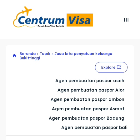
Search
Search
Cari
Cari
Beranda
Topik
Jasa kita penyatuan keluarga
Explore our destinations
Explore our destinations
Bukittinggi
& Make a booking today
& Make a booking today
Explore
Agen pembuatan paspor aceh
Home
Home
Agen pembuatan paspor Alor
Agen pembuatan paspor ambon
Visa
Visa
Agen pembuatan paspor Asmat
Paspor
Paspor
Agen pembuatan paspor Badung
Agen pembuatan paspor bali
Kitas
Kitas