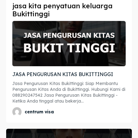
jasa kita penyatuan keluarga
Imta
Imta
Bukittinggi
Legalisir
Legalisir
Apostille
Apostille
Penerjemah
Penerjemah
Asuransi
Asuransi
JASA PENGURUSAN KITAS BUKITTINGGI
Blog
Blog
Jasa Pengurusan Kitas Bukittinggi: Siap Membantu
Pengurusan Kitas Anda di Bukittinggi. Hubungi Kami di
088290247542 Jasa Pengurusan Kitas Bukittinggi -
Ketika Anda tinggal atau bekerja...
Cari
Cari
centrum visa