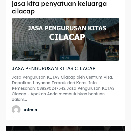
jasa kita penyatuan keluarga
Imta
Imta
cilacap
Legalisir
Legalisir
Apostille
Apostille
Penerjemah
Penerjemah
Asuransi
Asuransi
JASA PENGURUSAN KITAS CILACAP
Blog
Blog
Jasa Pengurusan KITAS Cilacap oleh Centrum Visa.
Dapatkan Layanan Terbaik dari Kami. Info
Pemesanan: 088290247542 Jasa Pengurusan KITAS
Cilacap - Apakah Anda membutuhkan bantuan
dalam...
Cari
Cari
admin