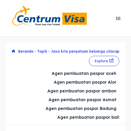
Search
Search
Cari
Cari
Explore our destinations
Explore our destinations
Beranda
Topik
Jasa kita penyatuan keluarga cilacap
Explore
& Make a booking today
& Make a booking today
Agen pembuatan paspor aceh
Agen pembuatan paspor Alor
Home
Home
Agen pembuatan paspor ambon
Visa
Visa
Agen pembuatan paspor Asmat
Agen pembuatan paspor Badung
Paspor
Paspor
Agen pembuatan paspor bali
Kitas
Kitas