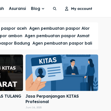
ah
Asuransi
Blog
My account
Search
Search
 paspor aceh
Agen pembuatan paspor Alor
Cari
Cari
spor ambon
Agen pembuatan paspor Asmat
paspor Badung
Agen pembuatan paspor bali
AS TULANG
Jasa Perpanjangan KITAS
Profesional
Juni 16, 2025