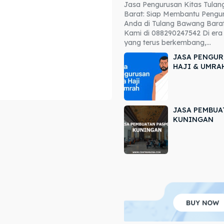
Jasa Pengurusan Kitas Tula
ore our destinations
ore our destinations
Barat: Siap Membantu Pengur
Anda di Tulang Bawang Barat
a booking today
a booking today
Kami di 088290247542 Di era 
yang terus berkembang,...
JASA PENGUR
HAJI & UMRA
JASA PEMBUA
r
r
KUNINGAN
ir
ir
lle
lle