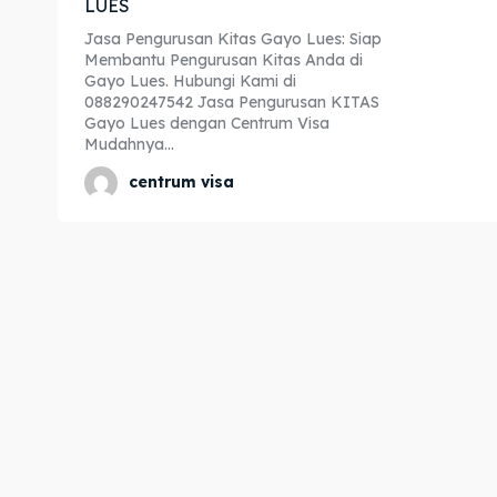
LUES
Expl
Expl
Jasa Pengurusan Kitas Gayo Lues: Siap
Membantu Pengurusan Kitas Anda di
& Make 
& Make 
Gayo Lues. Hubungi Kami di
088290247542 Jasa Pengurusan KITAS
Gayo Lues dengan Centrum Visa
Mudahnya...
Home
Home
centrum visa
Visa
Visa
Paspo
Paspo
Kitas
Kitas
Imta
Imta
Legalis
Legalis
Aposti
Aposti