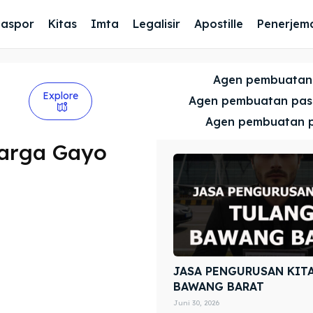
Paspor
Kitas
Imta
Legalisir
Apostille
Penerjem
Agen pembuatan
Explore
Agen pembuatan pa
Agen pembuatan 
uarga Gayo
JASA PENGURUSAN KIT
BAWANG BARAT
Juni 30, 2026