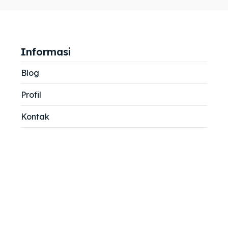
jemah
jemah
si
si
Informasi
Blog
Profil
Kontak