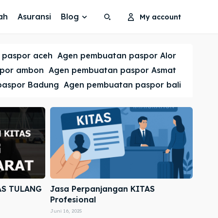
ah
Asuransi
Blog
My account
Search
Search
 paspor aceh
Agen pembuatan paspor Alor
Cari
Cari
spor ambon
Agen pembuatan paspor Asmat
paspor Badung
Agen pembuatan paspor bali
AS TULANG
Jasa Perpanjangan KITAS
Profesional
Juni 16, 2025