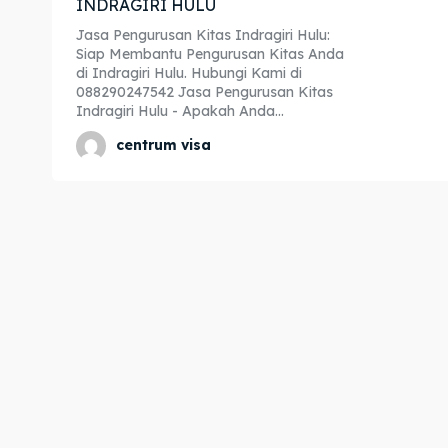
INDRAGIRI HULU
Expl
Expl
Jasa Pengurusan Kitas Indragiri Hulu:
Siap Membantu Pengurusan Kitas Anda
& Make 
& Make 
di Indragiri Hulu. Hubungi Kami di
088290247542 Jasa Pengurusan Kitas
Indragiri Hulu - Apakah Anda...
Home
Home
centrum visa
Visa
Visa
Paspo
Paspo
Kitas
Kitas
Imta
Imta
Legalis
Legalis
Aposti
Aposti