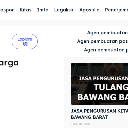
Paspor
Kitas
Imta
Legalisir
Apostille
Penerjem
Agen pembuatan
Explore
Agen pembuatan pa
Agen pembuatan 
uarga
JASA PENGURUSAN KIT
BAWANG BARAT
Juni 30, 2026