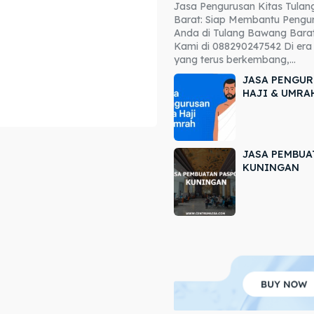
Jasa Pengurusan Kitas Tula
ore our destinations
ore our destinations
Barat: Siap Membantu Pengur
Anda di Tulang Bawang Barat
a booking today
a booking today
Kami di 088290247542 Di era 
yang terus berkembang,...
JASA PENGUR
HAJI & UMRA
JASA PEMBUA
r
r
KUNINGAN
ir
ir
lle
lle