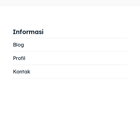
jemah
jemah
si
si
Informasi
Blog
Profil
Kontak