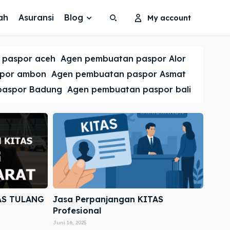
ah
Asuransi
Blog
My account
Search
Search
 paspor aceh
Agen pembuatan paspor Alor
Cari
Cari
spor ambon
Agen pembuatan paspor Asmat
paspor Badung
Agen pembuatan paspor bali
AS TULANG
Jasa Perpanjangan KITAS
Profesional
Juni 16, 2025