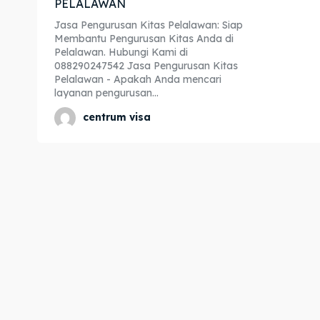
PELALAWAN
Expl
Expl
Jasa Pengurusan Kitas Pelalawan: Siap
Membantu Pengurusan Kitas Anda di
& Make 
& Make 
Pelalawan. Hubungi Kami di
088290247542 Jasa Pengurusan Kitas
Pelalawan - Apakah Anda mencari
layanan pengurusan...
Home
Home
centrum visa
Visa
Visa
Paspo
Paspo
Kitas
Kitas
Imta
Imta
Legalis
Legalis
Aposti
Aposti