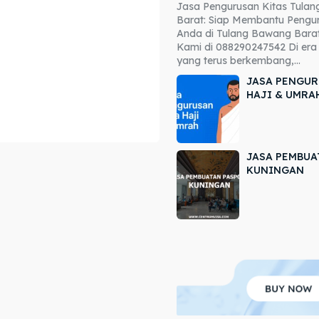
Jasa Pengurusan Kitas Tula
ore our destinations
ore our destinations
Barat: Siap Membantu Pengur
Anda di Tulang Bawang Barat
a booking today
a booking today
Kami di 088290247542 Di era 
yang terus berkembang,...
JASA PENGUR
HAJI & UMRA
JASA PEMBUA
r
r
KUNINGAN
ir
ir
lle
lle