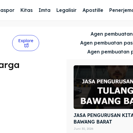
Paspor
Kitas
Imta
Legalisir
Apostille
Penerjem
Agen pembuatan
Explore
Agen pembuatan pa
Agen pembuatan 
uarga
JASA PENGURUSAN KIT
BAWANG BARAT
Juni 30, 2026