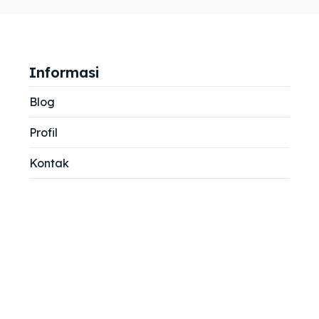
jemah
jemah
si
si
Informasi
Blog
Profil
Kontak