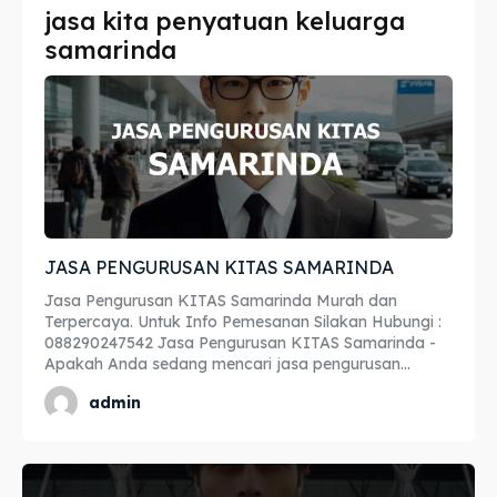
jasa kita penyatuan keluarga
Imta
Imta
samarinda
Legalisir
Legalisir
Apostille
Apostille
Penerjemah
Penerjemah
Asuransi
Asuransi
JASA PENGURUSAN KITAS SAMARINDA
Blog
Blog
Jasa Pengurusan KITAS Samarinda Murah dan
Terpercaya. Untuk Info Pemesanan Silakan Hubungi :
088290247542 Jasa Pengurusan KITAS Samarinda -
Apakah Anda sedang mencari jasa pengurusan...
Cari
Cari
admin