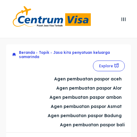
Search
Search
Cari
Cari
Beranda
Topik
Jasa kita penyatuan keluarga
Explore our destinations
Explore our destinations
samarinda
& Make a booking today
& Make a booking today
Explore
Agen pembuatan paspor aceh
Home
Home
Agen pembuatan paspor Alor
Agen pembuatan paspor ambon
Visa
Visa
Agen pembuatan paspor Asmat
Paspor
Paspor
Agen pembuatan paspor Badung
Agen pembuatan paspor bali
Kitas
Kitas