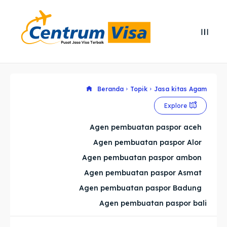
Search
Search
Cari
Cari
Explore our destinations
Explore our destinations
Beranda
Topik
Jasa kitas Agam
Explore
& Make a booking today
& Make a booking today
Agen pembuatan paspor aceh
Agen pembuatan paspor Alor
Home
Home
Agen pembuatan paspor ambon
Visa
Visa
Agen pembuatan paspor Asmat
Agen pembuatan paspor Badung
Paspor
Paspor
Agen pembuatan paspor bali
Kitas
Kitas