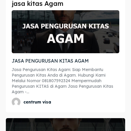
jasa kitas Agam
Imta
Imta
Legalisir
Legalisir
Apostille
Apostille
Penerjemah
Penerjemah
JASA PENGURUSAN KITAS AGAM
Asuransi
Asuransi
Jasa Pengurusan Kitas Agam: Siap Membantu
Blog
Blog
Pengurusan Kitas Anda di Agam. Hubungi Kami
Melalui Nomor 081807592324 Mempermudah
Pengurusan KITAS di Agam Jasa Pengurusan Kitas
Agam -...
Cari
Cari
centrum visa