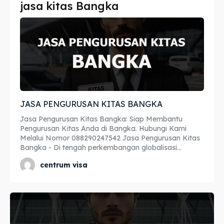
jasa kitas Bangka
Imta
Imta
Legalisir
Legalisir
Apostille
Apostille
Penerjemah
Penerjemah
JASA PENGURUSAN KITAS BANGKA
Asuransi
Asuransi
Jasa Pengurusan Kitas Bangka: Siap Membantu
Blog
Blog
Pengurusan Kitas Anda di Bangka. Hubungi Kami
Melalui Nomor 088290247542 Jasa Pengurusan Kitas
Bangka - Di tengah perkembangan globalisasi...
centrum visa
Cari
Cari