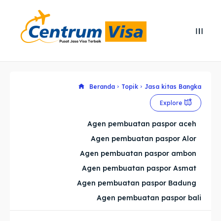
Search
Search
Cari
Cari
Explore our destinations
Explore our destinations
Beranda
Topik
Jasa kitas Bangka
Explore
& Make a booking today
& Make a booking today
Agen pembuatan paspor aceh
Agen pembuatan paspor Alor
Home
Home
Agen pembuatan paspor ambon
Visa
Visa
Agen pembuatan paspor Asmat
Agen pembuatan paspor Badung
Paspor
Paspor
Agen pembuatan paspor bali
Kitas
Kitas