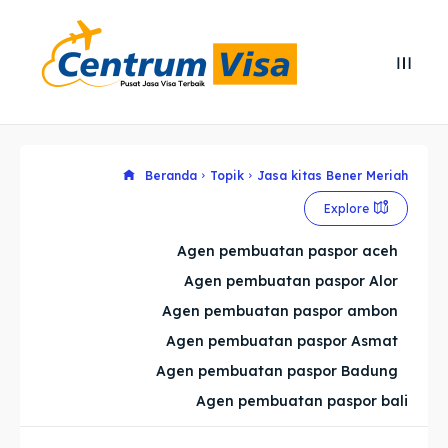
Search
Search
Cari
Cari
Explore our destinations
Explore our destinations
Beranda
Topik
Jasa kitas Bener Meriah
Explore
& Make a booking today
& Make a booking today
Agen pembuatan paspor aceh
Agen pembuatan paspor Alor
Home
Home
Agen pembuatan paspor ambon
Visa
Visa
Agen pembuatan paspor Asmat
Agen pembuatan paspor Badung
Paspor
Paspor
Agen pembuatan paspor bali
Kitas
Kitas