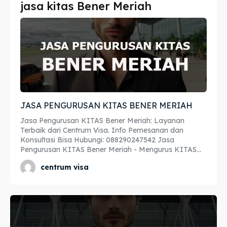
jasa kitas Bener Meriah
Imta
Imta
Legalisir
Legalisir
Apostille
Apostille
Penerjemah
Penerjemah
JASA PENGURUSAN KITAS BENER MERIAH
Asuransi
Asuransi
Jasa Pengurusan KITAS Bener Meriah: Layanan
Blog
Blog
Terbaik dari Centrum Visa. Info Pemesanan dan
Konsultasi Bisa Hubungi: 088290247542 Jasa
Pengurusan KITAS Bener Meriah - Mengurus KITAS...
centrum visa
Cari
Cari