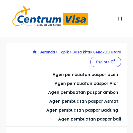
Search
Search
Cari
Cari
Explore our destinations
Explore our destinations
Beranda
Topik
Jasa kitas Bengkulu Utara
Explore
& Make a booking today
& Make a booking today
Agen pembuatan paspor aceh
Agen pembuatan paspor Alor
Home
Home
Agen pembuatan paspor ambon
Visa
Visa
Agen pembuatan paspor Asmat
Agen pembuatan paspor Badung
Paspor
Paspor
Agen pembuatan paspor bali
Kitas
Kitas