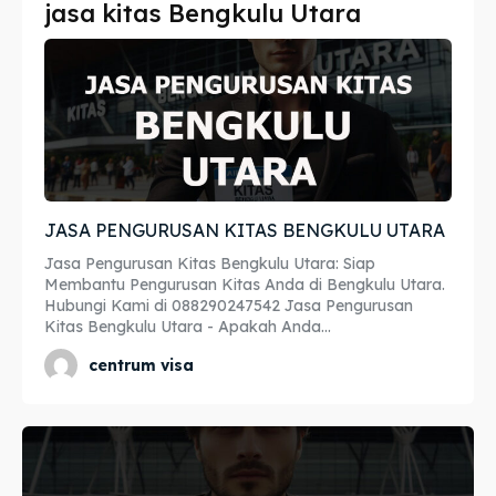
jasa kitas Bengkulu Utara
Imta
Imta
Legalisir
Legalisir
Apostille
Apostille
Penerjemah
Penerjemah
JASA PENGURUSAN KITAS BENGKULU UTARA
Asuransi
Asuransi
Jasa Pengurusan Kitas Bengkulu Utara: Siap
Blog
Blog
Membantu Pengurusan Kitas Anda di Bengkulu Utara.
Hubungi Kami di 088290247542 Jasa Pengurusan
Kitas Bengkulu Utara - Apakah Anda...
centrum visa
Cari
Cari