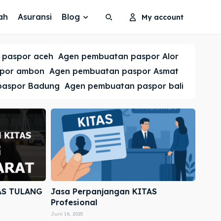
ah
Asuransi
Blog
My account
Search
Search
 paspor aceh
Agen pembuatan paspor Alor
Cari
Cari
spor ambon
Agen pembuatan paspor Asmat
paspor Badung
Agen pembuatan paspor bali
AS TULANG
Jasa Perpanjangan KITAS
Profesional
Juni 16, 2025