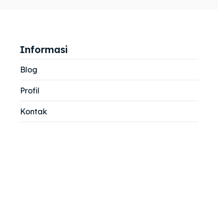
jemah
jemah
si
si
Informasi
Blog
Profil
Kontak